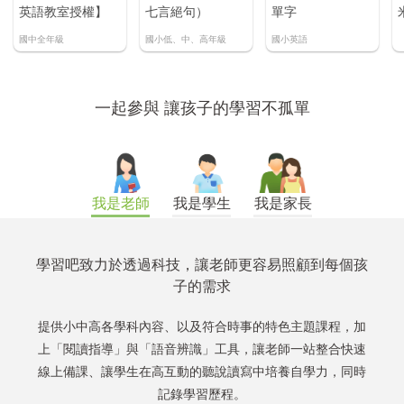
註冊加入
】
七言絕句）
單字
米－老師操作篇
（2023.04最新
國小低、中、高年級
國小英語
版）
一起參與 讓孩子的學習不孤單
我是老師
我是學生
我是家長
學習吧致力於透過科技，讓老師更容易照顧到每個孩
子的需求
提供小中高各學科內容、以及符合時事的特色主題課程，加
上「閱讀指導」與「語音辨識」工具，讓老師一站整合快速
線上備課、讓學生在高互動的聽說讀寫中培養自學力，同時
記錄學習歷程。