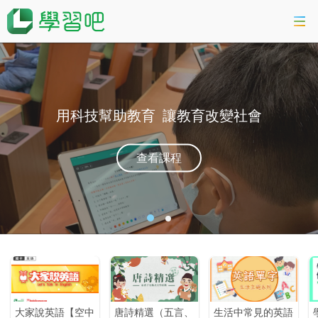
課程總覽
活動專區
用科技幫助教育
讓教育改變社會
智慧數位學習
查看課程
科技素養教育
登入
空中
唐詩精選（五言、
生活中常見的英語
學習吧 備課花路