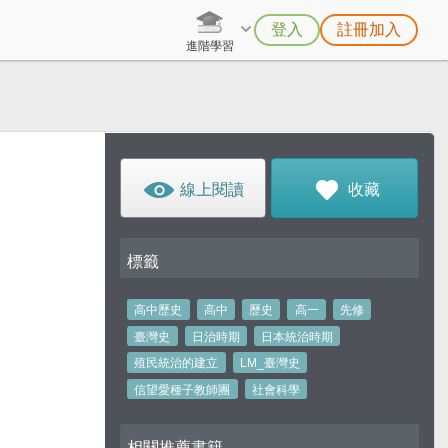
登入
註冊加入
進階學習
線上閱讀
收藏
標籤
高中歷史
高中
歷史
高一
先修
臺灣史
日治時期
日本統治時期
殖民統治的建立
LM_臺灣史
信望愛種子教師團
社會科學
相關推薦書籍