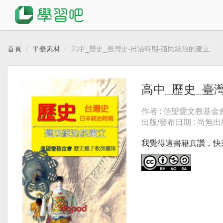
首頁
平臺素材
高中_歷史_臺灣史-日治時期-殖民統治的建立
高中_歷史_臺
作者 : 信望愛文教基
出版/發布日期 : 尚無
我覺得這書籍真讚，快