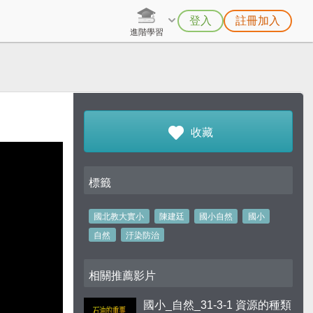
登入
註冊加入
進階學習
收藏
標籤
國北教大實小
陳建廷
國小自然
國小
自然
汙染防治
相關推薦影片
國小_自然_31-3-1 資源的種類