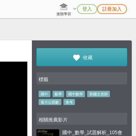
登入
註冊加入
進階學習
收藏
標籤
國中
數學
國中數學
劉繼文老師
最大公因數
會考
相關推薦影片
國中_數學_試題解析_105會