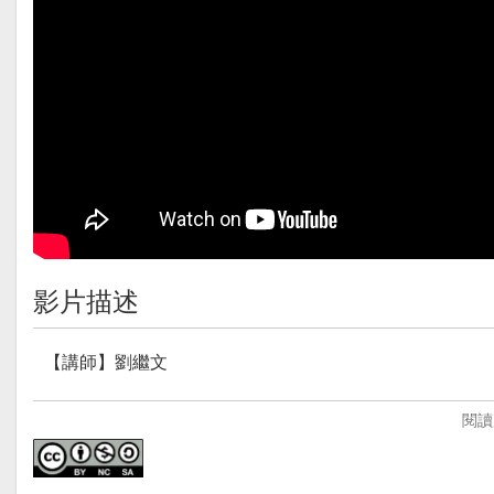
影片描述
【講師】劉繼文
【講師簡介】
閱讀
臺灣師大數學系、成功大學統計研究所碩士。擔任導師、
務，2013年轉調至新北市新泰國中，開始了翻轉教學的實
教學模式是：學思達+畫心智圖+均一教育平台