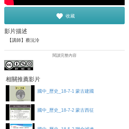
註冊加入
收藏
影片描述
【講師】蔡沅泠
【講師簡介】
閱讀完整內容
蔡沅泠，目前任教於德光中學，授課範圍涵蓋國一到高
三。
【課程介紹】
相關推薦影片
描述南宋偏安江南的經過，包含靖康之禍後宋王室的南
渡，南宋君臣主戰與主和的爭端，以及宋朝與其他國家的
國中_歷史_18-7-1 蒙古建國
局勢
國中_歷史_18-7-2 蒙古西征