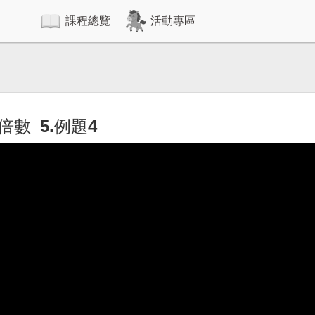
課程總覽
活動專區
題4
倍數_5.例題4