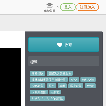
登入
註冊加入
進階學習
收藏
標籤
翰林出版
信望愛文教基金會
翰林出版事業股份有限公司
AMA
翰林AMA
AMA數學
國小
數學
國小數學
5年級
因數與倍數
公倍數
判別2、3、5、10的倍數