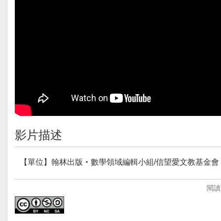
影片描述
【單位】翰林出版‧數學領域編輯小組/信望愛文教基金會
【單位簡介】
閱讀
翰林出版與信望愛文教基金會鑒於推廣數學教育與數位教學
式動態教學設計｣概念進行「翰林版國小數學高年級教學P
‧影片皆採詳細步驟化，並配合圖像講解，讓同學能馬上