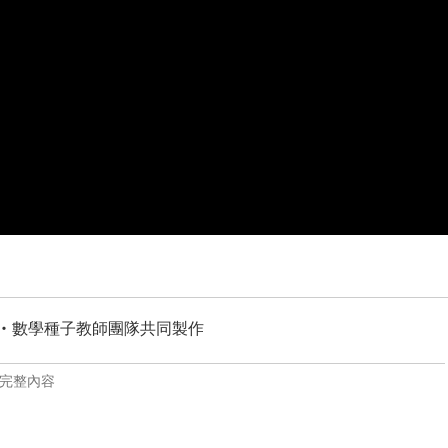
‧數學種子教師團隊共同製作
完整內容
理念，因此共同接受交通大學黃振順教授指導，以｢AMA激發
PT與教學影片」製作，期望讓所有學生都能有更強的數學力。
對應了解老師所要傳達的觀念。