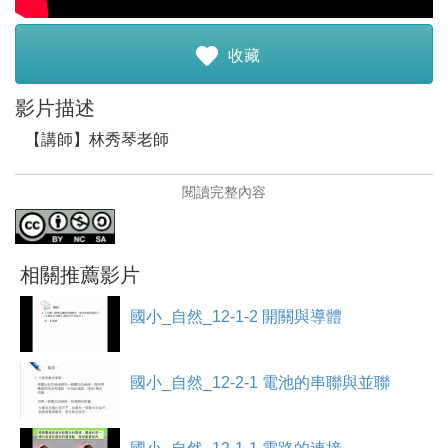
註冊加入
收藏
影片描述
【講師】林秀琴老師
閱讀完整內容
【講師簡介】林秀琴，目前任教於大成國小。
•對行動教學很有興趣。
•對於數位教學有高度的熱忱。
• 平時喜歡觀察與飼養小昆蟲。
相關推薦影片
國小_自然_12-1-2 開關與導體
【課程介紹】介紹什麼是電路、電線、燈泡、電池？
電路的組成需要什麼？
電池的種類有哪些？
國小_自然_12-2-1 電池的串聯與並聯
電路中通路和斷路還有燈泡不亮的可能原因？