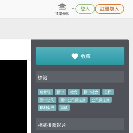
登入
註冊加入
進階學習
收藏
標籤
詹青蓉
國中
社會
國中社會
公民
國中公民
國中公民與道德
公民與道德
權利救濟
調解
相關推薦影片