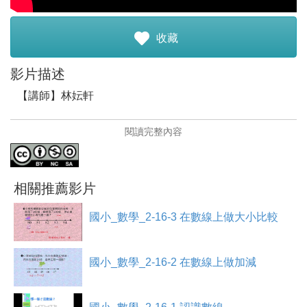
註冊加入
收藏
影片描述
【講師】林妘軒
【講師簡介】
閱讀完整內容
教育是百年樹人的工作，看到社會環境一直在改變，孩子
的學習方式也比以往更多元化，期許自己在生命的態度與
教職之路上，都能不斷接受新知與挑戰，時時、處處皆學
習。
相關推薦影片
【影片簡介】
國小_數學_2-16-3 在數線上做大小比較
先解說日常生活中何處可看見數線，再解釋何謂數線，讓
學生能在等分刻度單位長的直線上，正確標記對應的整數
值及找出整數值相對應點的位置，最後用例題讓學生練
國小_數學_2-16-2 在數線上做加減
習。