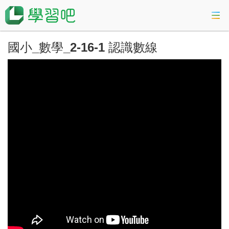
國小_數學_2-16-1 認識數線
課程總覽
活動專區
會考準備課程
科技素養教育
登入