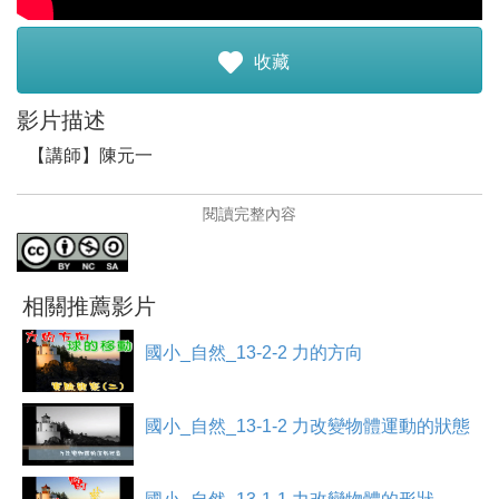
註冊加入
收藏
影片描述
【講師】陳元一
【講師簡介】
閱讀完整內容
e-mail： qdds51213@gmail.com
興趣：文學領域、童軍活動、藝術領域、音樂領域
研究專長：白話文朗讀、古文朗讀、讀經、吟誦
目前任教育臺北市大同區大同國民小學。
相關推薦影片
【課程介紹】
國小_自然_13-2-2 力的方向
從阿基米德的故事，認識阿基米德，也知道浮力是怎麼被
發現的。接著說明浮力在生活中常見的應用，如：船、浮
板等；最後以浮沉子實驗觀察，讓學生進一步了解浮力在
國小_自然_13-1-2 力改變物體運動的狀態
生活中還可以應用於潛水艇中。