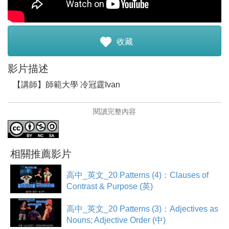
註冊加入
收藏
影片描述
【講師】師範大學 冷冠霆Ivan
【講師簡介】
閱讀完整內容
來自國立台灣師範大學英語系的Ivan最愛打籃球。平常除
了上課和運動之外，很喜歡陪陪家人，跟朋友一起出去玩
樂、跑活動和認識新朋友。希望讓大家看到英文有趣的一
相關推薦影片
面!
高中_英文_20 Patterns (4)：Clauses of
【影片簡介】
Contrast & Purpose (英)
[The Scarves 第四集] 失去夥伴線索的英雄們，只好向聰
高中_英文_20 Patterns (3)：Adjectives as
明的博士求救，終於把目標鎖定在兩個城市，英雄決定分
Nouns; Adjective Order (中)