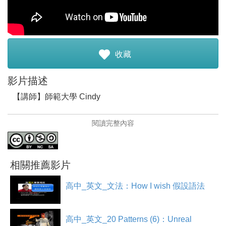
註冊加入
收藏
影片描述
【講師】師範大學 Cindy
【講師簡介】
閱讀完整內容
來自國立台灣師範大學英語教學研究所，大學讀師大數學
系。從小在南非長大，喜歡到處趴趴造，熱愛太陽和運
動，尤其是打壁球和羽球。喜歡動手做東西和甜點，最喜
相關推薦影片
歡畫畫，尤其是電子繪畫。最愛吃QQ球和喝珍珠奶茶
高中_英文_文法：How I wish 假設語法
【影片簡介】
[The Scarves 第六集] 另外到達龐貝城的Ernest遭遇了前所
高中_英文_20 Patterns (6)：Unreal