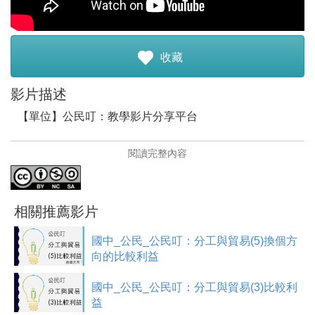
註冊加入
收藏
影片描述
【單位】公民叮：教學影片分享平台
【單位簡介】
閱讀完整內容
「公民叮：教學影片分享平台」致力於透過線上教學影片
的分享來縮短數位落差，打破教育階級再生產的循環，提
供每一個學生向上水平流動的機會。「公民叮」是台語
「光明燈」的諧音，我們希望能夠藉著有趣、貼近生活的
相關推薦影片
例子與講解，讓所有人都能夠學的有效又開心！公民叮，
照亮您的學習之路！
國中_公民_公民叮：分工與貿易(5)換個方
向的比較利益
【影片簡介】
此影片為公民叮「國中公民-國三上分工與貿易(4)利用比較
國中_公民_公民叮：分工與貿易(3)比較利
利益分工」的教學影片。
益