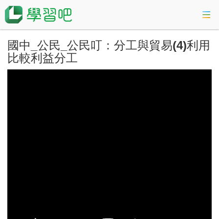
國中_公民_公民叮：分工與貿易(4)利用
課程總覽
比較利益分工
活動專區
會考準備課程
科技素養教育
登入