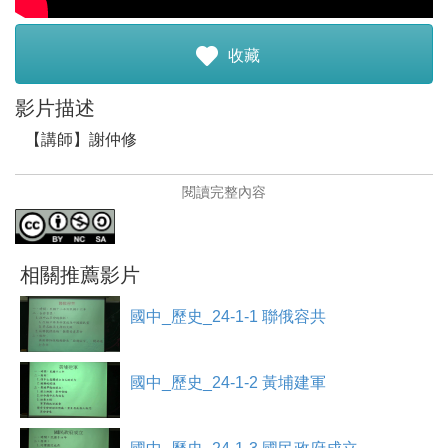
註冊加入
收藏
影片描述
【講師】謝仲修
【講師簡介】
閱讀完整內容
謝仲修，目前任教於恆毅高中。
•致力於多媒體教學。
•對於多媒體教學有高度的熱忱。
• 平時喜歡閱讀史學書籍。
相關推薦影片
【影片簡介】
國中_歷史_24-1-1 聯俄容共
本單元主要說明國民黨內部發生寧漢分裂的原因，以及探
討對國民黨的影響。另外也探討日本為何要發動濟南事件
的前因後果
國中_歷史_24-1-2 黃埔建軍