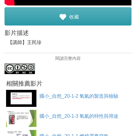
註冊加入
收藏
影片描述
【講師】王民珍
【講師簡介】
閱讀完整內容
王民珍，目前任教於南投國小。
•致力於行動教學。
•對於數位教學有高度的熱忱。
•平時喜歡讀報和旅行。
相關推薦影片
【課程介紹】
國小_自然_20-1-2 氧氣的製造與檢驗
燃燒需要空氣，需要空氣中的氧氣。因此，本節課準備紅
蘿蔔、雙氣水、廣口瓶和玻璃片等器具，以製造氧氣。將
切丁的紅蘿蔔放進裝有雙氣水的廣口瓶中，拿玻璃片蓋住
國小_自然_20-1-3 氧氣的特性與用途
瓶口，且觀察瓶中冒泡泡的現象；接著，將點燃的線香，
放入冒小汽泡的廣口瓶裡，觀察線香的燃燒情形，可以發
現線香燃燒更旺盛。