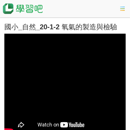
國小_自然_20-1-2 氧氣的製造與檢驗
課程總覽
活動專區
會考準備課程
科技素養教育
登入