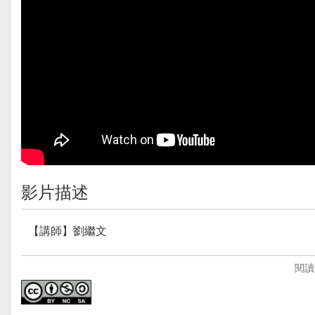
影片描述
【講師】劉繼文
【講師簡介】
閱讀
臺灣師大數學系、成功大學統計研究所碩士。擔任導師、
務，2013年轉調至新北市新泰國中，開始了翻轉教學的實
教學模式是：學思達+畫心智圖+均一教育平台