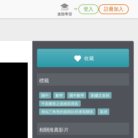
登入
註冊加入
進階學習
收藏
標籤
國中
數學
國中數學
劉繼文老師
平面圖形之面積與周長
相似三角形的面積比與邊長關係
基測
相關推薦影片