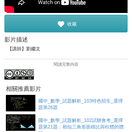
註冊加入
收藏
影片描述
【講師】劉繼文
【講師簡介】
閱讀完整內容
臺灣師大數學系、成功大學統計研究所碩士。擔任導師、
組長、主任共計18年。大學畢業後，分發至新北市八里國
中服務，2013年轉調至新北市新泰國中，開始了翻轉教學
的實踐之路。
相關推薦影片
教學模式是：學思達+畫心智圖+均一教育平台
將學思達與心智圖加以結合，並實際應用在國中數學的教
國中_數學_試題解析_103特色招生_選擇
學現場。
題第26題
近年來更嘗試將均一教育平台融入學思達模式。希望藉由
科技的輔助，讓每個學生都能按照自己的步調學習，能夠
國中_數學_試題解析_102試辦會考_選擇
將”因材施教”的理念落實在每一天每一節的課堂之中。
題第21題：相似三角形面積比與柱體的體