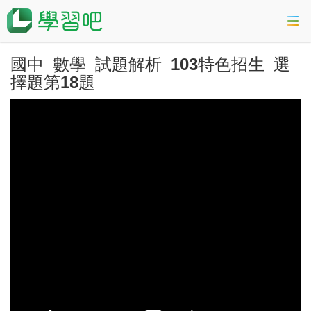
國中_數學_試題解析_103特色招生_選
課程總覽
擇題第18題
活動專區
會考準備課程
科技素養教育
登入