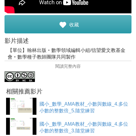
註冊加入
收藏
影片描述
【單位】翰林出版‧數學領域編輯小組/信望愛文教基金
會‧數學種子教師團隊共同製作
閱讀完整內容
【單位簡介】
翰林出版與信望愛文教基金會鑒於推廣數學教育與數位教
學理念，因此共同接受交通大學黃振順教授指導，以
｢AMA激發式動態教學設計｣概念進行「翰林版國小數學高
相關推薦影片
年級教學PPT與教學影片」製作，期望讓所有學生都能有
更強的數學力。
國小_數學_AMA教材_小數與數線_4.多位
‧影片皆採詳細步驟化，並配合圖像講解，讓同學能馬上
小數的整數倍_5.隨堂練習
對應了解老師所要傳達的觀念。
‧解說盡量補充說明曾學過的觀念，讓學生在學習新知
國小_數學_AMA教材_小數與數線_4.多位
時，也同時補足、強化其較弱的觀念。
小數的整數倍_3.隨堂練習