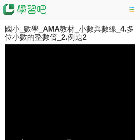
國小_數學_AMA教材_小數與數線_4.多
課程總覽
位小數的整數倍_2.例題2
活動專區
會考準備課程
科技素養教育
登入