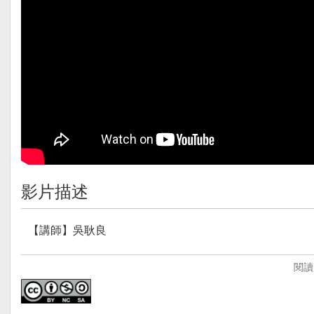
影片描述
【講師】吳耿良
【講師簡介】
閱讀
吳耿良，目前任教於海埔國小。
．致力於翻轉教學。
．對於數位教學有高度的熱忱。