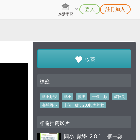
登入
註冊加入
進階學習
收藏
標籤
國小數學
國小
數學
十個一數
吳耿良
海埔國小
十個一數：200以內的數
相關推薦影片
國小_數學_2-8-1 十個一數：