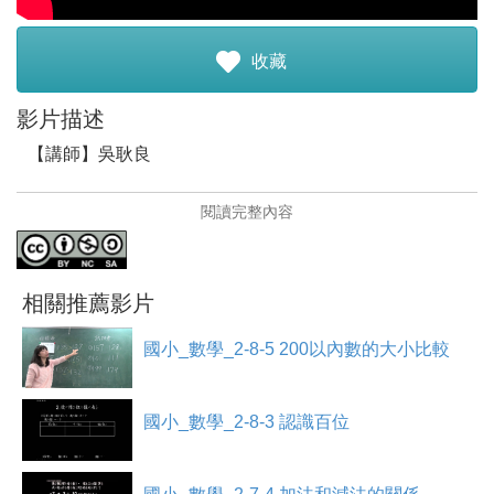
註冊加入
收藏
影片描述
【講師】吳耿良
【講師簡介】
閱讀完整內容
吳耿良，目前任教於海埔國小。
．致力於翻轉教學。
．對於數位教學有高度的熱忱。
．是學思達教學法的奉行者。
相關推薦影片
【影片簡介】
國小_數學_2-8-5 200以內數的大小比較
課程主要訴求是讓學生能知道比較兩數大小時，要從百
位、十位、個位依序比較。並能用符號記錄兩數的比較結
果。
國小_數學_2-8-3 認識百位
1.認識大於小於的符號
2.依序從百位、十位、個位比較兩數的大小